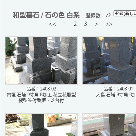
和型墓石 / 石の色 白系
登録数：72
<<
1
2
3
>
>>
品番：2408-02
品番：2408-01
内垣 石塔 9寸角 B加工 花立花瓶型
大島 石塔 9寸角 B
縦型笠付香炉・芝台付