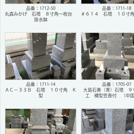
品番：1712-50
品番：1711-18
丸森みかげ 石塔 ８寸角一枚台
＃６１４ 石塔 １０寸
掛水鉢
品番：1711-14
品番：1705-07
ＡＣ－３３Ｂ 石塔 １０寸角 Ｋ
大島石善（青）石塔 ９
型
工 横型笠香付 （中