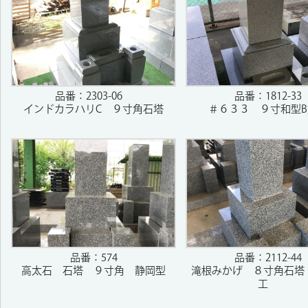
品番：2303-06
品番：1812-33
インドカラハリC ９寸角石塔
＃６３３ ９寸和型B
品番：574
品番：2112-44
高太石 石塔 ９寸角 静岡型
滝根みかげ ８寸角石塔
工